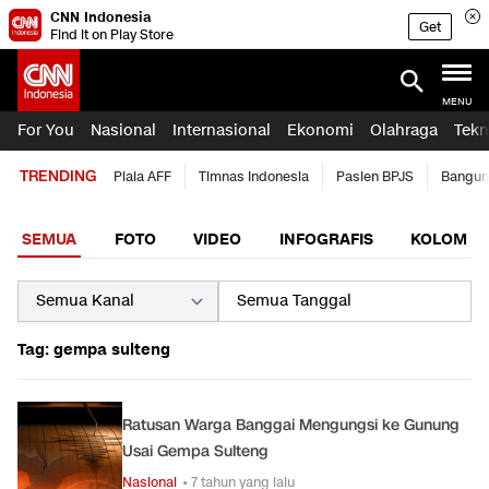
CNN Indonesia
Get
Find it on Play Store
MENU
For You
Nasional
Internasional
Ekonomi
Olahraga
Tekn
TRENDING
Piala AFF
Timnas Indonesia
Pasien BPJS
Bangun
SEMUA
FOTO
VIDEO
INFOGRAFIS
KOLOM
Tag: gempa sulteng
Ratusan Warga Banggai Mengungsi ke Gunung
Usai Gempa Sulteng
Nasional
• 7 tahun yang lalu