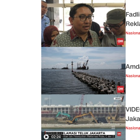
Fadl
Rekl
Nasiona
Amda
Nasiona
VIDE
Jaka
Nasiona
02:24