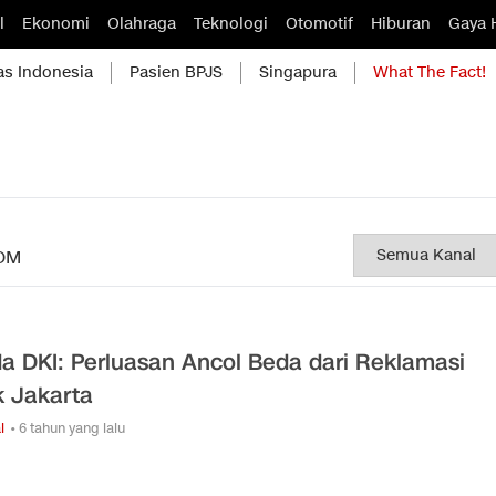
l
Ekonomi
Olahraga
Teknologi
Otomotif
Hiburan
Gaya 
as Indonesia
Pasien BPJS
Singapura
What The Fact!
OM
a DKI: Perluasan Ancol Beda dari Reklamasi
k Jakarta
l
• 6 tahun yang lalu