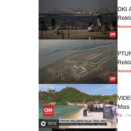
DKI 
Rekl
Nasiona
PTUN
Rekl
Nasiona
VIDE
Mas
TV
• 7 
03:01