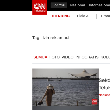
For You
Nasional
Internasiona
TRENDING
Piala AFF
Timn
Tag : izin reklamasi
SEMUA
FOTO
VIDEO
INFOGRAFIS
KOL
Sekd
Telu
Nasiona