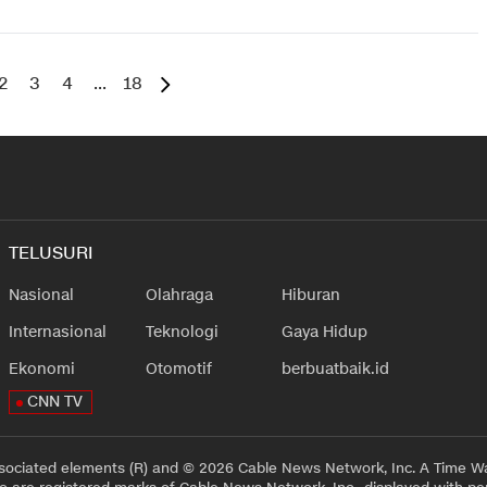
2
3
4
...
18
TELUSURI
Nasional
Olahraga
Hiburan
Internasional
Teknologi
Gaya Hidup
Ekonomi
Otomotif
berbuatbaik.id
CNN TV
sociated elements (R) and © 2026 Cable News Network, Inc. A Time Wa