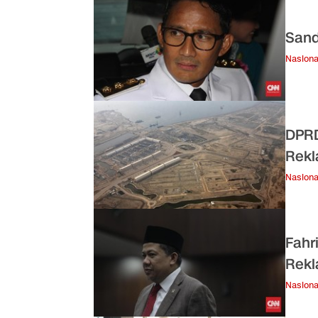
Sand
Nasiona
DPRD
Rekl
Nasiona
Fahr
Rekl
Nasiona