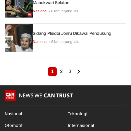
Manokwari Selatan
Nasional
• 8 tahun yang lalu
Sidang Pleidoi Jonru Dikawal Pendukung
Nasional
• 8 tahun yang lalu
1
2
3
Nasional
Teknologi
Otomotif
Internasional