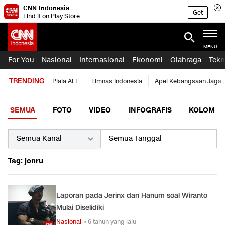
CNN Indonesia
Get
Find it on Play Store
MENU
For You
Nasional
Internasional
Ekonomi
Olahraga
Tekn
TRENDING
Piala AFF
Timnas Indonesia
Apel Kebangsaan Jaga 
SEMUA
FOTO
VIDEO
INFOGRAFIS
KOLOM
Tag: jonru
Laporan pada Jerinx dan Hanum soal Wiranto
Mulai Diselidiki
Nasional
• 6 tahun yang lalu