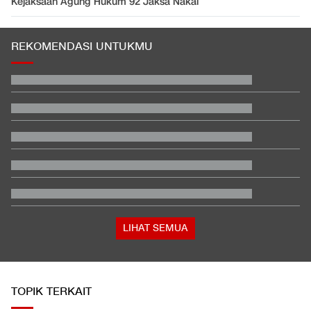
Kejaksaan Agung Hukum 92 Jaksa Nakal
REKOMENDASI UNTUKMU
Karhutla di Alun-alun Suryakancana Gunung Gede Pangrango
Daftar Peraih Penghargaan Piala Presiden 2026: Rivera Pemain
Terbaik
Filipina Singgung Indonesia Jelang Laga Hidup-Mati Lawan
Malaysia
Buwas: Sertifikat Pramuka Garuda Bisa Buat Daftar TNI-Polri
Tanpa Tes
Tokoh Pro Palestina Menang Pemilu Pendahuluan AS, Pelobi
Israel Sewot
Satu Pemain Thailand Tewas Disambar Petir, 8 Orang Luka-
luka
LIHAT SEMUA