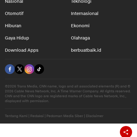
Nasional
Teknologi
Otomotif
Internasional
Hiburan
Ekonomi
Gaya Hidup
Olahraga
Download Apps
berbuatbaik.id
©2026 Trans Media, CNN name, logo and all associated elements (R) and ©
2026 Cable News Network, Inc. A Time Warner Company. All rights reserved.
CNN and the CNN logo are registered marks of Cable News Network, Inc.,
displayed with permission.