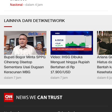
Nasional
•
dalam 6 jam
KPK Bakal Panggil Kakanim Jaksel Usai Temuan Uang
0
5
Sin$8.500
Nasional
•
dalam 4 jam
LAINNYA DARI DETIKNETWORK
Bupati Bogor Minta SPPG
Video: IHSG Dibuka
Ariana G
Ciherang Disetop
Menguat hingga Rupiah
Hiatus da
Sementara Usai Dugaan
Bertahan di Rp
Bantah k
Keracunan MBG
17.900/USD
Kesehat
dalam 7 jam
dalam 7 jam
dalam 6 j