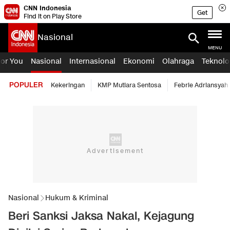
CNN Indonesia
Get
Find it on Play Store
Nasional
MENU
For You
Nasional
Internasional
Ekonomi
Olahraga
Teknolo
POPULER
Kekeringan
KMP Mutiara Sentosa
Febrie Adriansyah
Nasional
Hukum & Kriminal
Beri Sanksi Jaksa Nakal, Kejagung