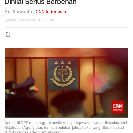
Dinilai Serius Berbenah
Abi Sarwanto |
CNN Indonesia
Selasa, 13 Okt 2015 10:05 WIB
Komisi III DPR menanggapi positif soal pengawasan yang dilakukan oleh
Kejaksaan Agung atas temuan puluhan jaksa nakal yang diberi sanksi.
(CNN Indonesia/Adhi Wicaksono)