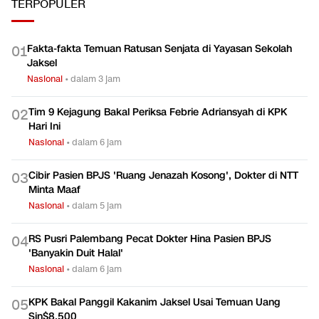
Ekonomi
Ekonomi
TERPOPULER
Fakta-fakta Temuan Ratusan Senjata di Yayasan Sekolah
0
1
Jaksel
Nasional
•
dalam 3 jam
Tim 9 Kejagung Bakal Periksa Febrie Adriansyah di KPK
0
2
Hari Ini
Nasional
•
dalam 6 jam
Cibir Pasien BPJS 'Ruang Jenazah Kosong', Dokter di NTT
0
3
Minta Maaf
Nasional
•
dalam 5 jam
RS Pusri Palembang Pecat Dokter Hina Pasien BPJS
0
4
'Banyakin Duit Halal'