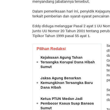
menyandang jabatannya tersebut.
Dalam pemeriksaan hari ini, penyidik Kejagun
terkait pemberian dan syarat-syarat pencaira
Eddy diduga melanggar Pasal 2 ayat 1 UU Nom
junto UU Nomor 20 Tahun 2001 tentang peru
Tipikor Tahun 1999 pasal 55 ayat 1.
S
Pilihan Redaksi
d
d
Kejaksaan Agung Tahan
G
Tersangka Korupsi Dana Hibah
N
Sumut
t
m
Jaksa Agung Benarkan
p
Kemungkinan Tersangka Baru
Dana Hibah
S
m
Ketua PTUN Medan Jadi
d
Pembocor Kasus Suap Bansos
Sumut
T