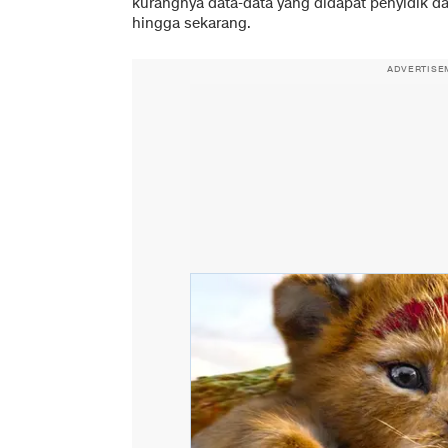
kurangnya data-data yang didapat penyidik da
hingga sekarang.
ADVERTISE