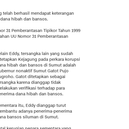
g telah berhasil mendapat keterangan
n dana hibah dan bansos.
or 31 Pemberantasan Tipikor Tahun 1999
bahan UU Nomor 31 Pemberantasan
elain Eddy, tersangka lain yang sudah
itetapkan Kejagung pada perkara korupsi
ana hibah dan bansos di Sumut adalah
ubernur nonaktif Sumut Gatot Pujo
ugroho. Gatot ditetapkan sebagai
ersangka karena dianggap tidak
elakukan verifikasi terhadap para
enerima dana hibah dan bansos.
ementara itu, Eddy dianggap turut
embantu adanya penerima-penerima
ana bansos siluman di Sumut.
otal kerugian negara sementara yang