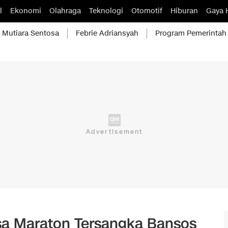
l
Ekonomi
Olahraga
Teknologi
Otomotif
Hiburan
Gaya 
Mutiara Sentosa
Febrie Adriansyah
Program Pemerintah
sa Maraton Tersangka Bansos