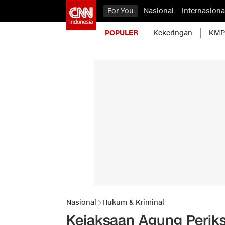
For You
Nasional
Internasiona
POPULER
Kekeringan
KMP 
Nasional
Hukum & Kriminal
Kejaksaan Agung Perik