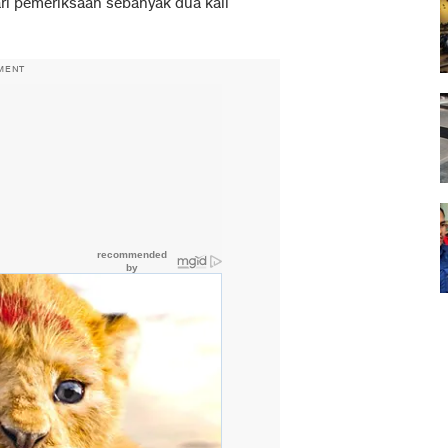
ri pemeriksaan sebanyak dua kali
MENT