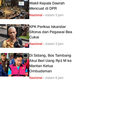
Wakil Kepala Daerah
Mencuat di DPR
Nasional
•
dalam 5 jam
KPK Periksa Iskandar
Sitorus dan Pegawai Bea
Cukai
Nasional
•
dalam 3 jam
Di Sidang, Bos Tambang
Akui Beri Uang Rp1 M ke
Mantan Ketua
Ombudsman
Nasional
•
dalam 6 jam