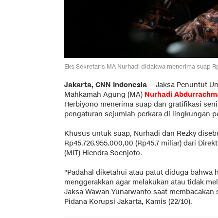
Eks Sekretaris MA Nurhadi didakwa menerima suap Rp4
Jakarta, CNN Indonesia
--
Jaksa Penuntut U
Mahkamah Agung (MA)
Nurhadi Abdurrachm
Herbiyono menerima suap dan gratifikasi senil
pengaturan sejumlah perkara di lingkungan pe
Khusus untuk suap, Nurhadi dan Rezky diseb
Rp45.726.955.000,00 (Rp45,7 miliar) dari Dire
(MIT) Hiendra Soenjoto.
"Padahal diketahui atau patut diduga bahwa ha
menggerakkan agar melakukan atau tidak mel
Jaksa Wawan Yunarwanto saat membacakan su
Pidana Korupsi Jakarta, Kamis (22/10).