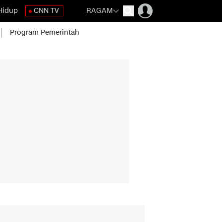
Hidup
CNN TV
RAGAM
Program Pemerintah