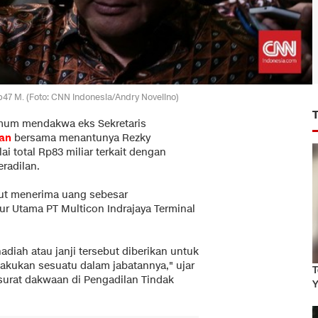
7 M. (Foto: CNN Indonesia/Andry Novelino)
mum mendakwa eks Sekretaris
an
bersama menantunya Rezky
ai total Rp83 miliar terkait dengan
radilan.
ut menerima uang sebesar
ktur Utama PT Multicon Indrajaya Terminal
diah atau janji tersebut diberikan untuk
akukan sesuatu dalam jabatannya," ujar
T
rat dakwaan di Pengadilan Tindak
Y