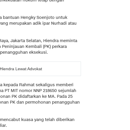
 berkekuatan hukum tetap dengan
a bantuan Hengky Soenjoto untuk
ang merupakan adik ipar Nurhadi atau
aya, Jakarta Selatan, Hiendra meminta
Peninjauan Kembali (PK) perkara
 penangguhan eksekusi.
Hiendra Lewat Advokat
sa kepada Rahmat sekaligus memberi
ma PT MIT nomor NNP 218650 sejumlah
honan PK didaftarkan ke MA. Pada 25
honan PK dan permohonan penangguhan
 mencabut kuasa yang telah diberikan
iar.