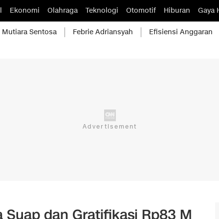
l
Ekonomi
Olahraga
Teknologi
Otomotif
Hiburan
Gaya 
Mutiara Sentosa
Febrie Adriansyah
Efisiensi Anggaran
 Suap dan Gratifikasi Rp83 M