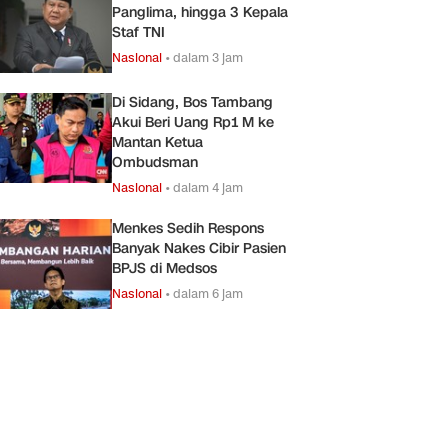
Panglima, hingga 3 Kepala
Staf TNI
Nasional
•
dalam 3 jam
Di Sidang, Bos Tambang
Akui Beri Uang Rp1 M ke
Mantan Ketua
Ombudsman
Nasional
•
dalam 4 jam
Menkes Sedih Respons
Banyak Nakes Cibir Pasien
BPJS di Medsos
Nasional
•
dalam 6 jam