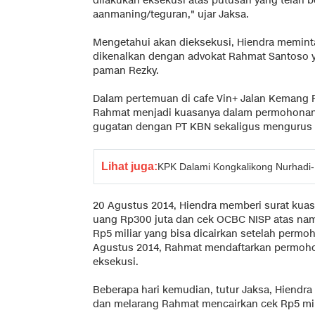
dilakukan eksekusi atas putusan yang telah
aanmaning/teguran," ujar Jaksa.
Mengetahui akan dieksekusi, Hiendra memint
dikenalkan dengan advokat Rahmat Santoso y
paman Rezky.
Dalam pertemuan di cafe Vin+ Jalan Kemang R
Rahmat menjadi kuasanya dalam permohonan 
gugatan dengan PT KBN sekaligus mengurus
Lihat juga:
KPK Dalami Kongkalikong Nurhadi-
20 Agustus 2014, Hiendra memberi surat kua
uang Rp300 juta dan cek OCBC NISP atas na
Rp5 miliar yang bisa dicairkan setelah permo
Agustus 2014, Rahmat mendaftarkan permo
eksekusi.
Beberapa hari kemudian, tutur Jaksa, Hiendra
dan melarang Rahmat mencairkan cek Rp5 mil