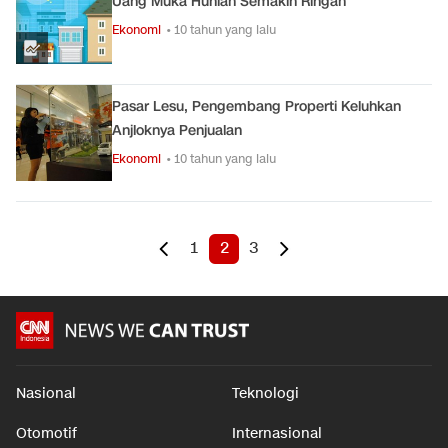
Uang Muka Hunian Semakin Ringan
Ekonomi
• 10 tahun yang lalu
Pasar Lesu, Pengembang Properti Keluhkan
Anjloknya Penjualan
Ekonomi
• 10 tahun yang lalu
1
2
3
Nasional
Teknologi
Otomotif
Internasional