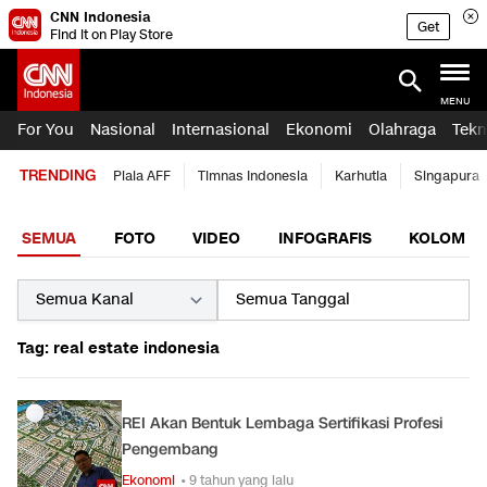
CNN Indonesia
Get
Find it on Play Store
MENU
For You
Nasional
Internasional
Ekonomi
Olahraga
Tekn
TRENDING
Piala AFF
Timnas Indonesia
Karhutla
Singapura
SEMUA
FOTO
VIDEO
INFOGRAFIS
KOLOM
Tag: real estate indonesia
REI Akan Bentuk Lembaga Sertifikasi Profesi
Pengembang
Ekonomi
• 9 tahun yang lalu