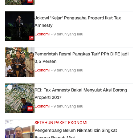
Jokowi 'Kejar' Pengusaha Properti Ikut Tax
Amnesty
Ekonomi
• 9 tahun yang lalu
Pemerintah Resmi Pangkas Tarif PPh DIRE jadi
0,5 Persen
Ekonomi
• 9 tahun yang lalu
REI: Tax Amnesty Bakal Menyulut Aksi Borong
Properti 2017
Ekonomi
• 9 tahun yang lalu
SETAHUN PAKET EKONOMI
Pengembang Belum Nikmati Izin Singkat
Bangun Rumah Mini