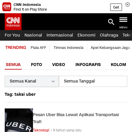
CNN Indonesia
Get
Find it on Play Store
MENU
For You
Nasional
Internasional
Ekonomi
Olahraga
Tekn
TRENDING
Piala AFF
Timnas Indonesia
Apel Kebangsaan Jaga 
SEMUA
FOTO
VIDEO
INFOGRAFIS
KOLOM
Tag: taksi uber
Pesan Uber Bisa Lewat Aplikasi Transportasi
Trafi
Teknologi
• 9 tahun yang lalu