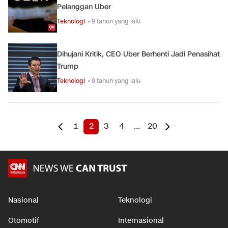
Pelanggan Uber
Teknologi
• 9 tahun yang lalu
Dihujani Kritik, CEO Uber Berhenti Jadi Penasihat
Trump
Teknologi
• 9 tahun yang lalu
1
2
3
4
...
20
Nasional
Teknologi
Otomotif
Internasional