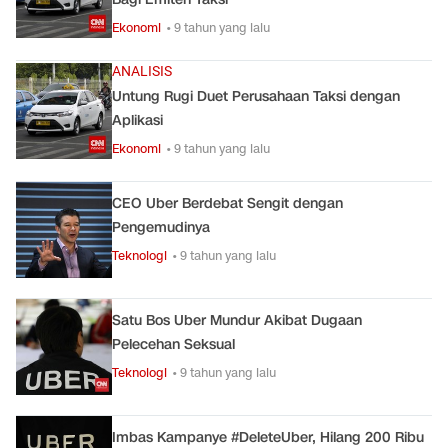
Ekonomi
• 9 tahun yang lalu
ANALISIS
Untung Rugi Duet Perusahaan Taksi dengan
Aplikasi
Ekonomi
• 9 tahun yang lalu
CEO Uber Berdebat Sengit dengan
Pengemudinya
Teknologi
• 9 tahun yang lalu
Satu Bos Uber Mundur Akibat Dugaan
Pelecehan Seksual
Teknologi
• 9 tahun yang lalu
Imbas Kampanye #DeleteUber, Hilang 200 Ribu