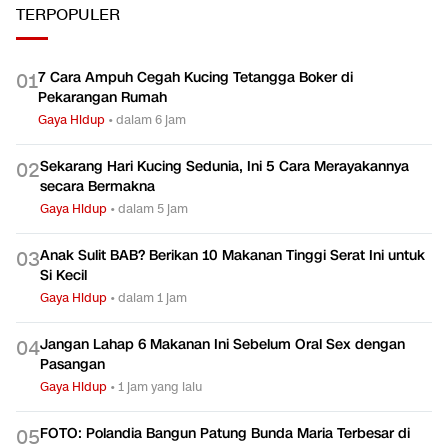
TERPOPULER
7 Cara Ampuh Cegah Kucing Tetangga Boker di
0
1
Pekarangan Rumah
Gaya Hidup
•
dalam 6 jam
Sekarang Hari Kucing Sedunia, Ini 5 Cara Merayakannya
0
2
secara Bermakna
Gaya Hidup
•
dalam 5 jam
Anak Sulit BAB? Berikan 10 Makanan Tinggi Serat Ini untuk
0
3
Si Kecil
Gaya Hidup
•
dalam 1 jam
Jangan Lahap 6 Makanan Ini Sebelum Oral Sex dengan
0
4
Pasangan
Gaya Hidup
•
1 jam yang lalu
FOTO: Polandia Bangun Patung Bunda Maria Terbesar di
0
5