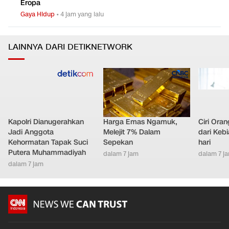
Eropa
Gaya Hidup
•
4 jam yang lalu
LAINNYA DARI DETIKNETWORK
Kapolri Dianugerahkan
Harga Emas Ngamuk,
Ciri Ora
Jadi Anggota
Melejit 7% Dalam
dari Keb
Kehormatan Tapak Suci
Sepekan
hari
Putera Muhammadiyah
dalam 7 jam
dalam 7 j
dalam 7 jam