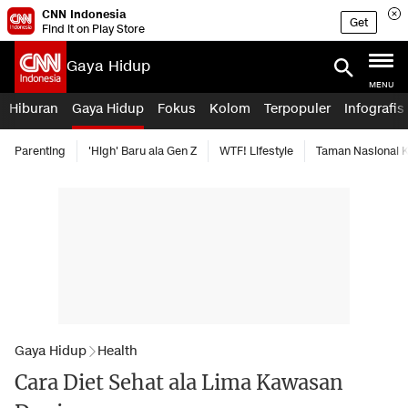
CNN Indonesia
Get
Find it on Play Store
Gaya Hidup
MENU
Hiburan
Gaya Hidup
Fokus
Kolom
Terpopuler
Infografis
Parenting
'High' Baru ala Gen Z
WTF! Lifestyle
Taman Nasional
Gaya Hidup
Health
Cara Diet Sehat ala Lima Kawasan