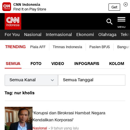
CNN Indonesia
Get
Find it on Play Store
MENU
For You
Nasional
Internasional
Ekonomi
Olahraga
Tekn
TRENDING
Piala AFF
Timnas Indonesia
Pasien BPJS
Bangun
SEMUA
FOTO
VIDEO
INFOGRAFIS
KOLOM
Tag: nur kholis
'Korupsi dan Birokrasi Hambat Negara
Kendalikan Korporasi'
Nasional
• 9 tahun yang lalu